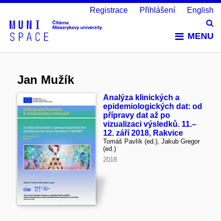
Registrace
Přihlášení
English
Vy
MENU
Jan Mužík
Analýza klinických a
epidemiologických dat: od
přípravy dat až po
vizualizaci výsledků. 11.–
12. září 2018, Rakvice
Tomáš Pavlík (ed.), Jakub Gregor
(ed.)
2018