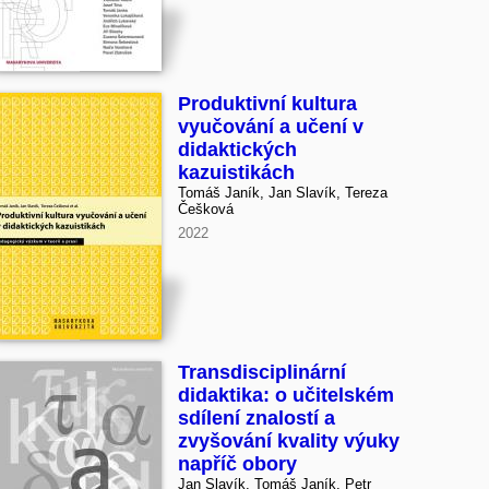
Produktivní kultura
vyučování a učení v
didaktických
kazuistikách
Tomáš Janík, Jan Slavík, Tereza
Češková
2022
Transdisciplinární
didaktika: o učitelském
sdílení znalostí a
zvyšování kvality výuky
napříč obory
Jan Slavík, Tomáš Janík, Petr