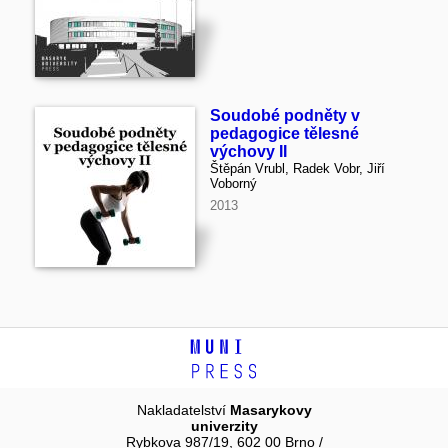
Soudobé podněty v
pedagogice tělesné
výchovy II
Štěpán Vrubl, Radek Vobr, Jiří
Voborný
2013
Nakladatelství
Masarykovy
univerzity
Rybkova 987/19, 602 00 Brno /