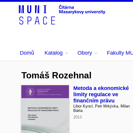
Domů
Katalog
Obory
Fakulty M
Tomáš Rozehnal
Metoda a ekonomické
limity regulace ve
finančním právu
Libor Kyncl, Petr Mrkývka, Milan
Bárta
2013