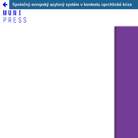
##monograph.return##
Společný evropský azylový systém v kontextu uprchlické krize