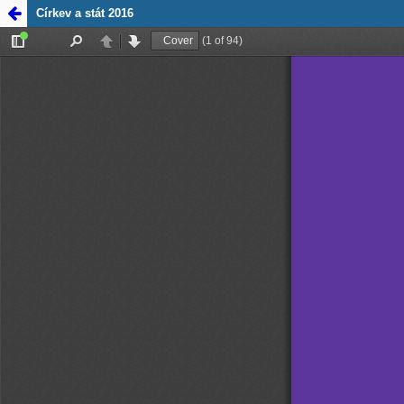
Zpět na
Církev a stát 2016
detail
publikace
Církev a
stát 2016