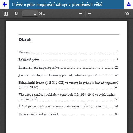
Zpět na
Právo a jeho inspirační zdroje v proměnách věků
detail
publikace
Právo a
jeho
inspirační
zdroje v
proměnách
věků