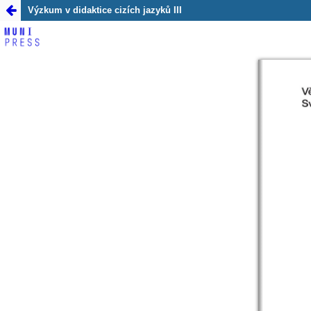
##monograph.return##
Výzkum v didaktice cizích jazyků III