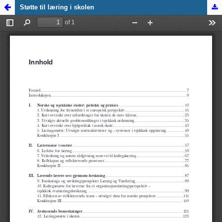
Zpět na
Støtte til læring i skolen
detail
publikace
Støtte til
læring i
skolen