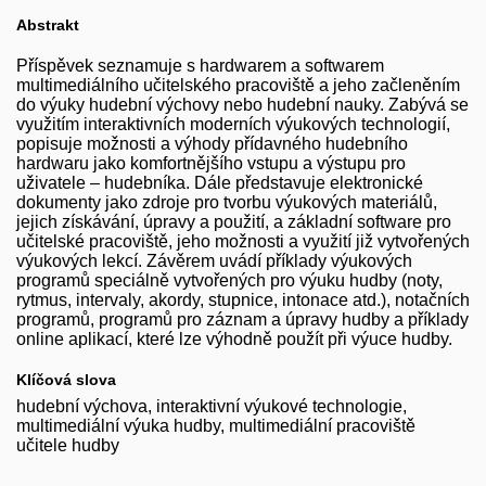
Abstrakt
Příspěvek seznamuje s hardwarem a softwarem
multimediálního učitelského pracoviště a jeho začleněním
do výuky hudební výchovy nebo hudební nauky. Zabývá se
využitím interaktivních moderních výukových technologií,
popisuje možnosti a výhody přídavného hudebního
hardwaru jako komfortnějšího vstupu a výstupu pro
uživatele – hudebníka. Dále představuje elektronické
dokumenty jako zdroje pro tvorbu výukových materiálů,
jejich získávání, úpravy a použití, a základní software pro
učitelské pracoviště, jeho možnosti a využití již vytvořených
výukových lekcí. Závěrem uvádí příklady výukových
programů speciálně vytvořených pro výuku hudby (noty,
rytmus, intervaly, akordy, stupnice, intonace atd.), notačních
programů, programů pro záznam a úpravy hudby a příklady
online aplikací, které lze výhodně použít při výuce hudby.
Klíčová slova
hudební výchova, interaktivní výukové technologie,
multimediální výuka hudby, multimediální pracoviště
učitele hudby