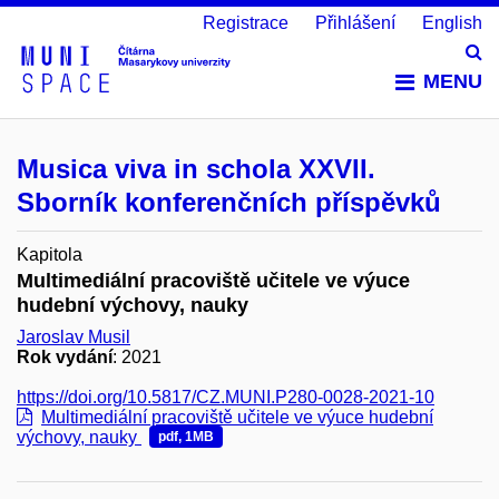
Registrace
Přihlášení
English
Vy
MENU
Musica viva in schola XXVII.
Sborník konferenčních příspěvků
Kapitola
Multimediální pracoviště učitele ve výuce
hudební výchovy, nauky
Jaroslav Musil
Rok vydání
: 2021
https://doi.org/10.5817/CZ.MUNI.P280-0028-2021-10
Multimediální pracoviště učitele ve výuce hudební
výchovy, nauky
pdf, 1MB