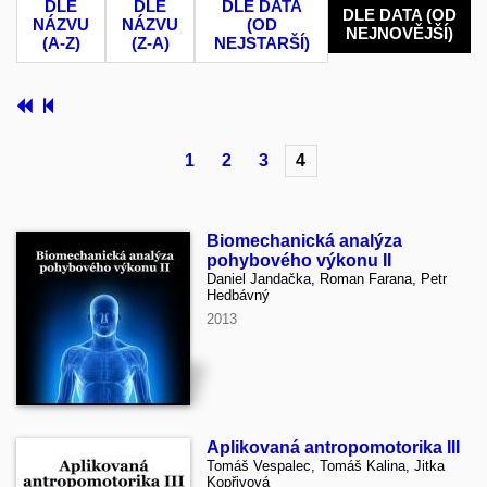
DLE
DLE
DLE DATA
DLE DATA (OD
NÁZVU
NÁZVU
(OD
NEJNOVĚJŠÍ)
(A-Z)
(Z-A)
NEJSTARŠÍ)
1
2
3
4
Biomechanická analýza
pohybového výkonu II
Daniel Jandačka, Roman Farana, Petr
Hedbávný
2013
Aplikovaná antropomotorika III
Tomáš Vespalec, Tomáš Kalina, Jitka
Kopřivová