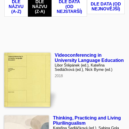
DLE
DLE
DLE DATA
DLE DATA (OD
NÁZVU
NÁZVU
(OD
NEJNOVĚJŠÍ)
(A-Z)
(Z-A)
NEJSTARŠÍ)
Videoconferencing in
University Language Education
Libor Štěpánek (ed.), Kateřina
Sedláčková (ed.), Nick Byrne (ed.)
2018
Thinking, Practicing and Living
Plurilingualism
Kateřina Sedláčková (ed.), Sabina Gola