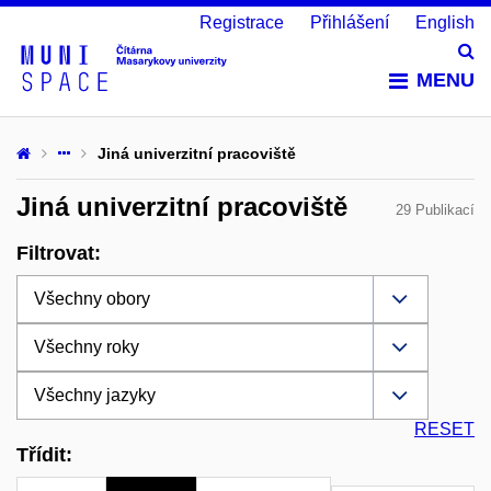
Registrace
Přihlášení
English
Vy
MENU
Jiná univerzitní pracoviště
Jiná univerzitní pracoviště
29 Publikací
Filtrovat:
RESET
Třídit: