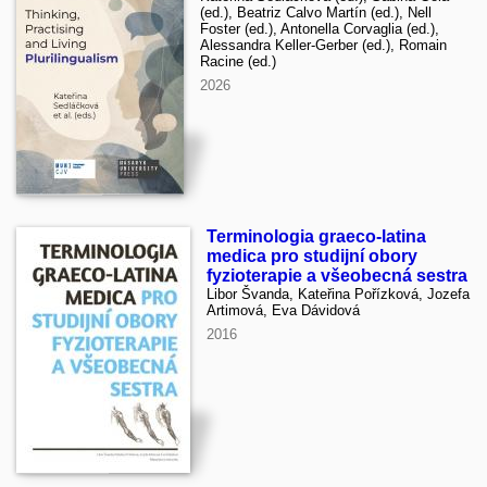
(ed.), Beatriz Calvo Martín (ed.), Nell
Foster (ed.), Antonella Corvaglia (ed.),
Alessandra Keller-Gerber (ed.), Romain
Racine (ed.)
2026
Terminologia graeco-latina
medica pro studijní obory
fyzioterapie a všeobecná sestra
Libor Švanda, Kateřina Pořízková, Jozefa
Artimová, Eva Dávidová
2016