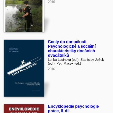
2016
Cesty do dospělosti.
Psychologické a sociální
charakteristiky dnešních
dvacátníků
Lenka Lacinová (ed.), Stanislav Ježek
(ed.), Petr Macek (ed.)
2016
Encyklopedie psychologie
práce, II. díl