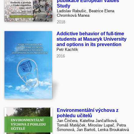
publikace European Values
Study
Ladislav Rabušic, Beatrice Elena
Chromková Manea
2018
Addictive behavior of full-time
students at Masaryk University
and options in its prevention
Petr Kachlík
2016
Environmentální výchova z
pohledu učitelů
Jan Činčera, Kateřina Jančaříková,
Tomáš Matějček, Miroslav Lupač, Petra
Šimonová, Jan Bartoš, Lenka Broukalová