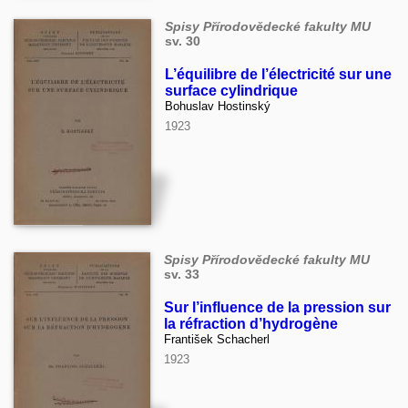
Spisy Přírodovědecké fakulty MU
sv. 30
L’équilibre de l’électricité sur une
surface cylindrique
Bohuslav Hostinský
1923
Spisy Přírodovědecké fakulty MU
sv. 33
Sur l’influence de la pression sur
la réfraction d’hydrogène
František Schacherl
1923