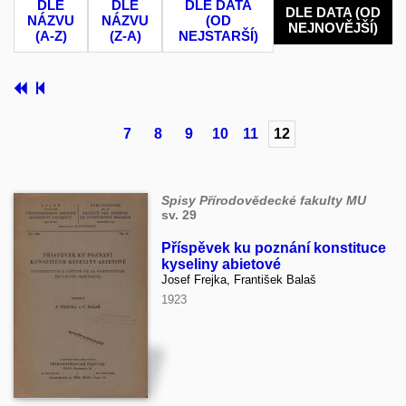
DLE
DLE
DLE DATA
DLE DATA (OD
NÁZVU
NÁZVU
(OD
NEJNOVĚJŠÍ)
(A-Z)
(Z-A)
NEJSTARŠÍ)
7
8
9
10
11
12
Spisy Přírodovědecké fakulty MU
sv. 29
Příspěvek ku poznání konstituce
kyseliny abietové
Josef Frejka, František Balaš
1923