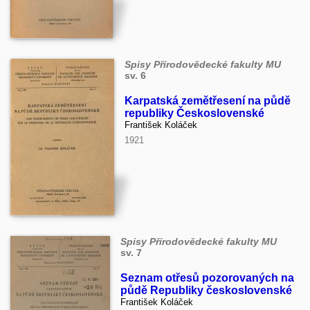
Spisy Přírodovědecké fakulty MU
sv. 6
Karpatská zemětřesení na půdě
republiky Československé
František Koláček
1921
Spisy Přírodovědecké fakulty MU
sv. 7
Seznam otřesů pozorovaných na
půdě Republiky československé
František Koláček