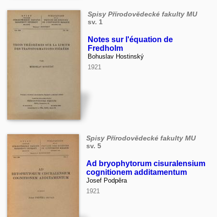
Spisy Přírodovědecké fakulty MU
sv. 1
Notes sur l'équation de
Fredholm
Bohuslav Hostinský
1921
Spisy Přírodovědecké fakulty MU
sv. 5
Ad bryophytorum cisuralensium
cognitionem additamentum
Josef Podpěra
1921