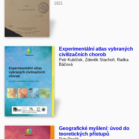
1921
Experimentální atlas vybraných
civilizačních chorob
Petr Kubíček, Zdeněk Stachoň, Radka
Báčová
Geografické myšlení: úvod do
teoretických přístupů