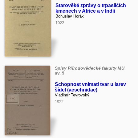
Starověké zprávy o trpasličích
kmenech v Africe a v Indii
Bohuslav Horák
1922
Spisy Přírodovědecké fakulty MU
sv. 9
Schopnost vnímati tvar u larev
šídel (aeschnidae)
Vladimír Teyrovský
1922