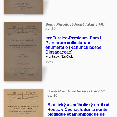
Spisy Přírodovědecké fakulty MU
sv. 35
Iter Turcico-Persicum. Pars I,
Plantarum collectarum
enumeratio (Ranunculaceae-
Dipsacaceae)
František Nábělek
1923
Spisy Přírodovědecké fakulty MU
sv. 10
Biotitický a amfibolický norit od
Hoštic v Čechách/Sur la norite
biotitique et amphibolique de