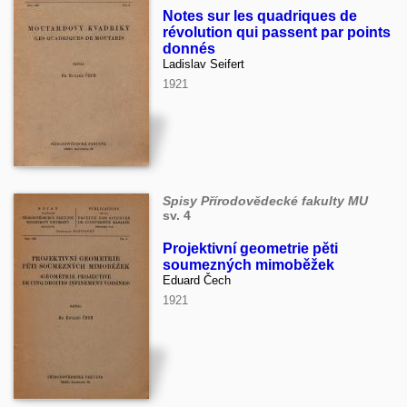
Notes sur les quadriques de
révolution qui passent par points
donnés
Ladislav Seifert
1921
Spisy Přírodovědecké fakulty MU
sv. 4
Projektivní geometrie pěti
soumezných mimoběžek
Eduard Čech
1921