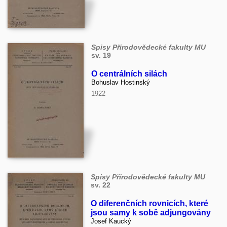
Spisy Přírodovědecké fakulty MU
sv. 19
O centrálních silách
Bohuslav Hostinský
1922
Spisy Přírodovědecké fakulty MU
sv. 22
O diferenčních rovnicích, které
jsou samy k sobě adjungovány
Josef Kaucký