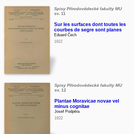
Spisy Přírodovědecké fakulty MU
sv. 11
Sur les surfaces dont toutes les
courbes de segre sont planes
Eduard Čech
1922
Spisy Přírodovědecké fakulty MU
sv. 12
Plantae Moravicae novae vel
minus cognitae
Josef Podpěra
1922