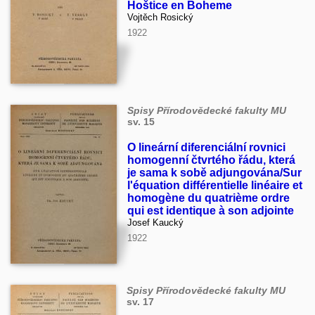
Hoštice en Boheme
Vojtěch Rosický
1922
Spisy Přírodovědecké fakulty MU
sv. 15
O lineární diferenciální rovnici
homogenní čtvrtého řádu, která
je sama k sobě adjungována/Sur
l'équation différentielle linéaire et
homogène du quatrième ordre
qui est identique à son adjointe
Josef Kaucký
1922
Spisy Přírodovědecké fakulty MU
sv. 17