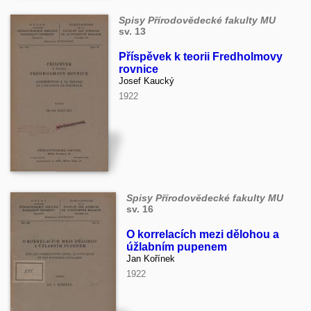
Spisy Přírodovědecké fakulty MU
sv. 13
Příspěvek k teorii Fredholmovy
rovnice
Josef Kaucký
1922
Spisy Přírodovědecké fakulty MU
sv. 16
O korrelacích mezi dělohou a
úžlabním pupenem
Jan Kořínek
1922