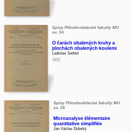
Spisy Přírodovědecké fakulty MU
sv. 14
O čarách obalených kruhy a
plochách obalených koulemi
Ladislav Seifert
1922
Spisy Přírodovědecké fakulty MU
sv. 18
Microanalyse élémentaire
quantitative simplifiée
Jan Václav Dubský