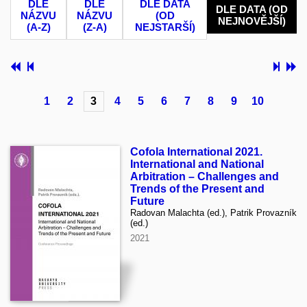
DLE
DLE
DLE DATA
DLE DATA (OD
NÁZVU
NÁZVU
(OD
NEJNOVĚJŠÍ)
(A-Z)
(Z-A)
NEJSTARŠÍ)
1
2
3
4
5
6
7
8
9
10
Cofola International 2021.
International and National
Arbitration – Challenges and
Trends of the Present and
Future
Radovan Malachta (ed.), Patrik Provazník
(ed.)
2021