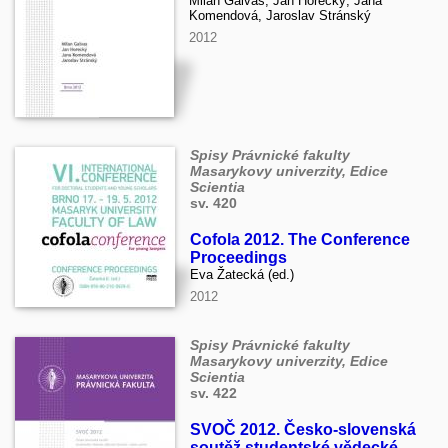
Milan Galvas, Jan Horecký, Jana
Komendová, Jaroslav Stránský
2012
Spisy Právnické fakulty
Masarykovy univerzity, Edice
Scientia
sv. 420
Cofola 2012. The Conference
Proceedings
Eva Žatecká (ed.)
2012
Spisy Právnické fakulty
Masarykovy univerzity, Edice
Scientia
sv. 422
SVOČ 2012. Česko-slovenská
soutěž studentské vědecké