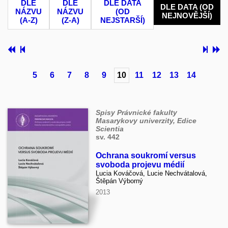
DLE
DLE
DLE DATA
DLE DATA (OD
NÁZVU
NÁZVU
(OD
NEJNOVĚJŠÍ)
(A-Z)
(Z-A)
NEJSTARŠÍ)
5
6
7
8
9
10
11
12
13
14
Spisy Právnické fakulty
Masarykovy univerzity, Edice
Scientia
sv. 442
Ochrana soukromí versus
svoboda projevu médií
Lucia Kováčová, Lucie Nechvátalová,
Štěpán Výborný
2013