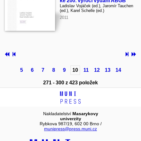
ke 200. výročí vydání ABGB
Ladislav Vojáček (ed.), Jaromír Tauchen
(ed.), Karel Schelle (ed.)
2011
5
6
7
8
9
10
11
12
13
14
271 - 300 z 423 položek
Nakladatelství
Masarykovy
univerzity
Rybkova 987/19, 602 00 Brno /
munipress@press.muni.cz