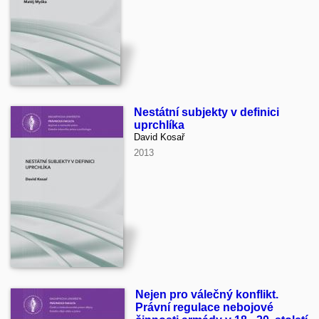
Nestátní subjekty v definici
uprchlíka
David Kosař
2013
Nejen pro válečný konflikt.
Právní regulace nebojové