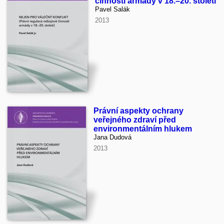
činnosti armády v 18.–20. století
Pavel Salák
2013
Právní aspekty ochrany
veřejného zdraví před
environmentálním hlukem
Jana Dudová
2013