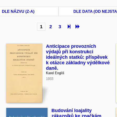
DLE NÁZVU (Z-A)
DLE DATA (OD NEJSTA
1
2
3
Anticipace provozních
výdajů při konstrukci
ideálných statků: příspěvek
k otázce základny výdělkové
daně.
Karel Engliš
1933
Budování loajality
zákazníků ke značkám