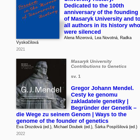
Dedicated to the 100th
anniversary of the founding
of Masaryk University and t
all authors in its history wh
were silenced
Alena Mizerová, Lea Novotná, Radka
Vyskočilová
2021
Masaryk University
Contributions to Genetics
sv. 1
Gregor Johann Mendel.
Cesty ke genomu
zakladatele genetiky |
Begründer der Genetik –
die Wege zu seinem Genom | Ways to the
genome of the founder of genetics
Eva Drozdová (ed.), Michael Doubek (ed.), Šárka Pospíšilová (ed.)
2022