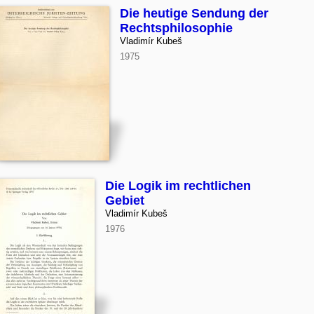
Die heutige Sendung der
Rechtsphilosophie
Vladimír Kubeš
1975
Die Logik im rechtlichen
Gebiet
Vladimír Kubeš
1976