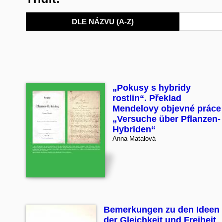
DLE NÁZVU (A-Z)
„Pokusy s hybridy
rostlin“. Překlad
Mendelovy objevné práce
„Versuche über Pflanzen-
Hybriden“
Anna Matalová
Bemerkungen zu den Ideen
der Gleichkeit und Freiheit