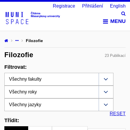
Registrace
Přihlášení
English
Vy
MENU
Filozofie
Filozofie
23 Publikací
Filtrovat:
RESET
Třídit: