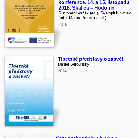
konference. 14. a 15. listopadu
2018, Skalica – Hodonín
Slavomír Lesňák (ed.), Svatopluk Novák
(ed.), Matúš Porubjak (ed.)
2019
Tibetské představy o zásvětí
Daniel Berounský
2014
Vybrané kapitoly z fyziky a