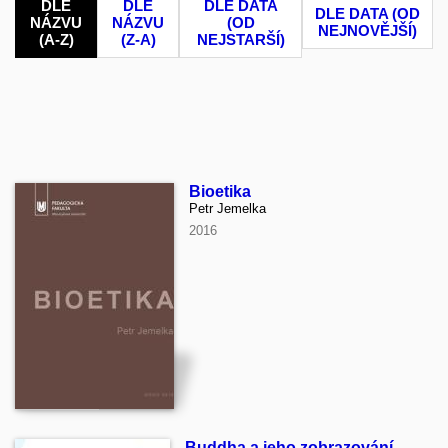
DLE
DLE
DLE DATA
DLE DATA (OD
NÁZVU
NÁZVU
(OD
NEJNOVĚJŠÍ)
(A-Z)
(Z-A)
NEJSTARŠÍ)
Bioetika
Petr Jemelka
2016
Buddha a jeho zobrazování