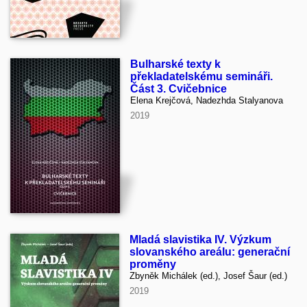
Bulharské texty k
překladatelskému semináři.
Část 3. Cvičebnice
Elena Krejčová, Nadezhda Stalyanova
2019
Mladá slavistika IV. Výzkum
slovanského areálu: generační
proměny
Zbyněk Michálek (ed.), Josef Šaur (ed.)
2019