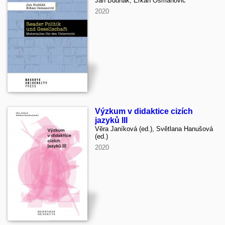
Jan Budňák, Erkan Osmanović
2020
Výzkum v didaktice cizích
jazyků III
Věra Janíková (ed.), Světlana Hanušová
(ed.)
2020