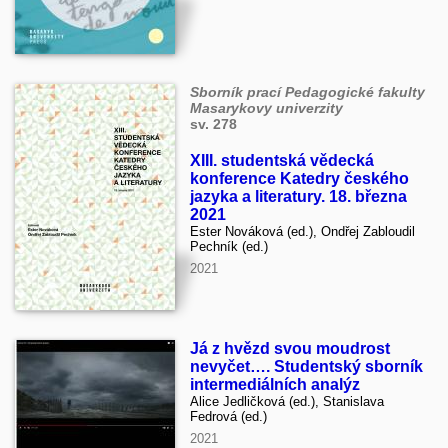
Sborník prací Pedagogické fakulty
Masarykovy univerzity
sv. 278
XIII. studentská vědecká
konference Katedry českého
jazyka a literatury. 18. března
2021
Ester Nováková (ed.), Ondřej Zabloudil
Pechník (ed.)
2021
Já z hvězd svou moudrost
nevyčet…. Studentský sborník
intermediálních analýz
Alice Jedličková (ed.), Stanislava
Fedrová (ed.)
2021