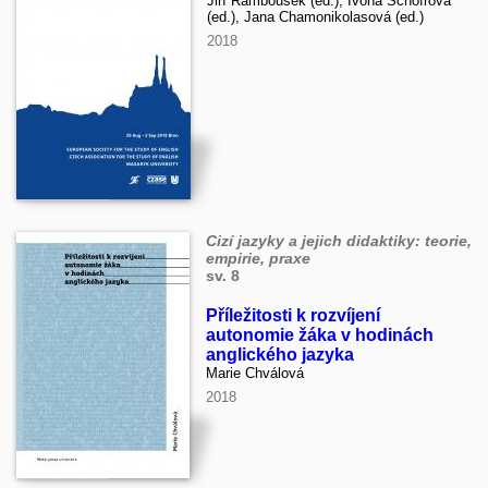
Jiří Rambousek (ed.), Ivona Schöfrová
(ed.), Jana Chamonikolasová (ed.)
2018
Cizí jazyky a jejich didaktiky: teorie,
empirie, praxe
sv. 8
Příležitosti k rozvíjení
autonomie žáka v hodinách
anglického jazyka
Marie Chválová
2018