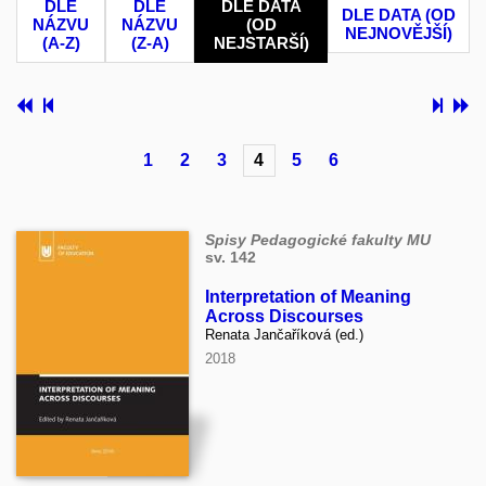
DLE
DLE
DLE DATA
DLE DATA (OD
NÁZVU
NÁZVU
(OD
NEJNOVĚJŠÍ)
(A-Z)
(Z-A)
NEJSTARŠÍ)
1
2
3
4
5
6
Spisy Pedagogické fakulty MU
sv. 142
Interpretation of Meaning
Across Discourses
Renata Jančaříková (ed.)
2018