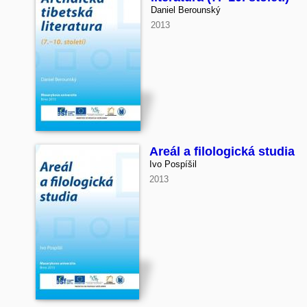
Daniel Berounský
2013
Areál a filologická studia
Ivo Pospíšil
2013