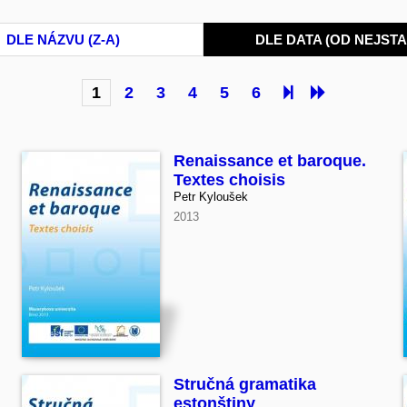
DLE NÁZVU (Z-A)
DLE DATA (OD NEJSTA
1
2
3
4
5
6
Renaissance et baroque.
Textes choisis
Petr Kyloušek
2013
Stručná gramatika
estonštiny