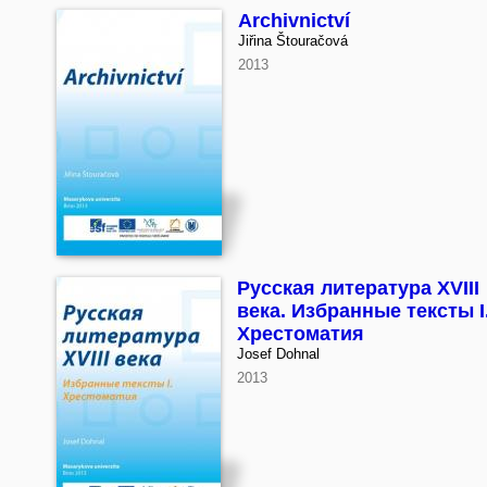
Archivnictví
Jiřina Štouračová
2013
Русская литература XVIII
века. Избранные тексты I
Хрестоматия
Josef Dohnal
2013