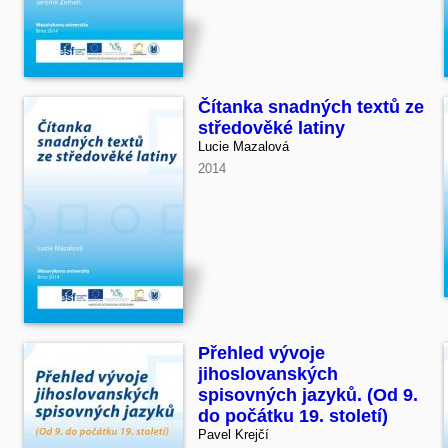
Čítanka snadných textů ze
středověké latiny
Lucie Mazalová
2014
Přehled vývoje
jihoslovanských
spisovných jazyků. (Od 9.
do počátku 19. století)
Pavel Krejčí