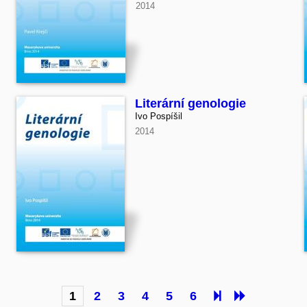
2014
Literární genologie
Ivo Pospíšil
2014
1
2
3
4
5
6