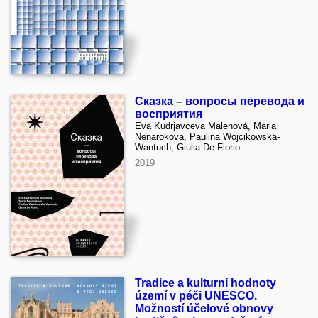
Сказка – вопросы перевода и
восприятия
Eva Kudrjavceva Malenová, Maria
Nenarokova, Paulina Wójcikowska-
Wantuch, Giulia De Florio
2019
Tradice a kulturní hodnoty
území v péči UNESCO.
Možností účelové obnovy