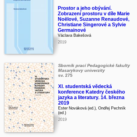
Prostor a jeho obývání.
Zobrazení prostoru v díle Marie
Noëlové, Suzanne Renaudové,
Christiane Singerové a Sylvie
Germainové
Václava Bakešová
2019
Sborník prací Pedagogické fakulty
Masarykovy univerzity
sv. 275
XI. studentská vědecká
konference Katedry českého
jazyka a literatury. 14. března
2019
Ester Nováková (ed.), Ondřej Pechník
(ed.)
2019