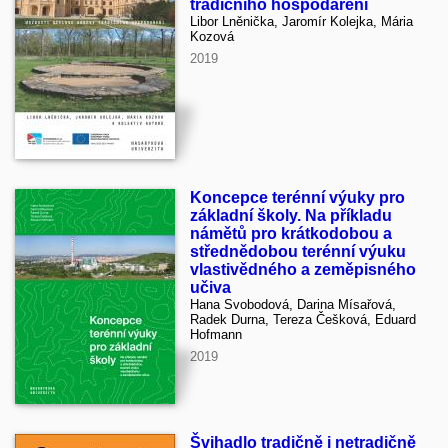
tradičního hospodaření
Libor Lněnička, Jaromír Kolejka, Mária
Kozová
2019
Koncepce terénní výuky pro
základní školy. Na příkladu
námětů pro krátkodobou a
střednědobou terénní výuku
vlastivědného a zeměpisného
učiva
Hana Svobodová, Darina Mísařová,
Radek Durna, Tereza Češková, Eduard
Hofmann
2019
Švihadlo tradičně i netradičně