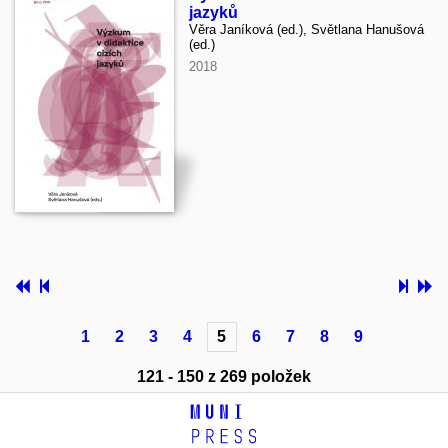
jazyků
Věra Janíková (ed.), Světlana Hanušová
(ed.)
2018
1
2
3
4
5
6
7
8
9
121 - 150 z 269 položek