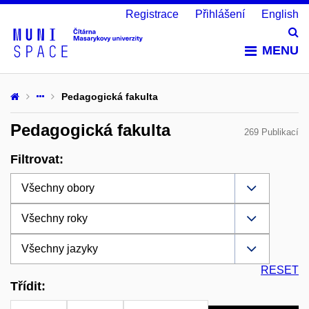
Registrace
Přihlášení
English
Vy
MENU
Pedagogická fakulta
Pedagogická fakulta
269 Publikací
Filtrovat:
RESET
Třídit: