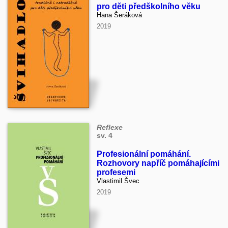
pro děti předškolního věku
Hana Šeráková
2019
Reflexe
sv. 4
Profesionální pomáhání.
Rozhovory napříč pomáhajícími
profesemi
Vlastimil Švec
2019