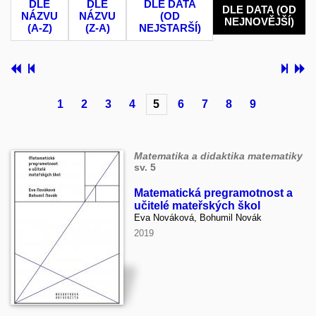
DLE
DLE
DLE DATA
DLE DATA (OD
NÁZVU
NÁZVU
(OD
NEJNOVĚJŠÍ)
(A-Z)
(Z-A)
NEJSTARŠÍ)
1
2
3
4
5
6
7
8
9
Matematika a didaktika matematiky
sv. 5
Matematická pregramotnost a
učitelé mateřských škol
Eva Nováková, Bohumil Novák
2019