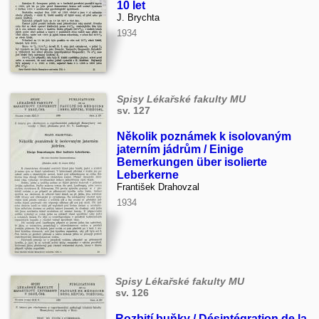
10 let
J. Brychta
1934
Spisy Lékařské fakulty MU
sv. 127
Několik poznámek k isolovaným
jaterním jádrům / Einige
Bemerkungen über isolierte
Leberkerne
František Drahovzal
1934
Spisy Lékařské fakulty MU
sv. 126
Rozbití buňky / Désintégration de la