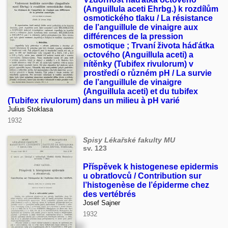
(Anguillula aceti Ehrbg.) k rozdílům
osmotického tlaku / La résistance
de l’anguillule de vinaigre aux
différences de la pression
osmotique ; Trvaní života háďátka
octového (Anguillula aceti) a
nítěnky (Tubifex rivulorum) v
prostředí o různém pH / La survie
de l’anguillule de vinaigre
(Anguillula aceti) et du tubifex
(Tubifex rivulorum) dans un milieu à pH varié
Julius Stoklasa
1932
Spisy Lékařské fakulty MU
sv. 123
Příspěvek k histogenese epidermis
u obratlovců / Contribution sur
l’histogenèse de l’épiderme chez
des vertébrés
Josef Sajner
1932