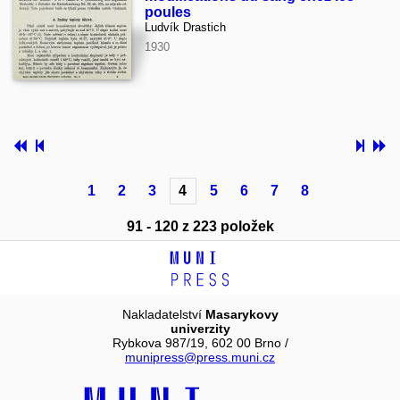
poules
Ludvík Drastich
1930
1
2
3
4
5
6
7
8
91 - 120 z 223 položek
Nakladatelství
Masarykovy
univerzity
Rybkova 987/19, 602 00 Brno /
munipress@press.muni.cz