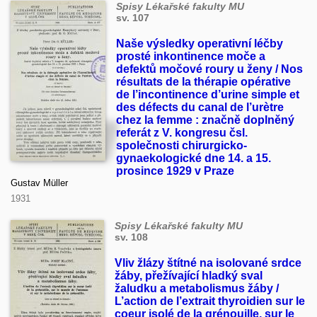
Spisy Lékařské fakulty MU
sv. 107
Naše výsledky operativní léčby
prosté inkontinence moče a
defektů močové roury u ženy / Nos
résultats de la thérapie opérative
de l’incontinence d’urine simple et
des défects du canal de l’urètre
chez la femme : značně doplněný
referát z V. kongresu čsl.
společnosti chirurgicko-
gynaekologické dne 14. a 15.
prosince 1929 v Praze
Gustav Müller
1931
Spisy Lékařské fakulty MU
sv. 108
Vliv žlázy štítné na isolované srdce
žáby, přežívající hladký sval
žaludku a metabolismus žáby /
L’action de l’extrait thyroidien sur le
coeur isolé de la grénouille, sur le