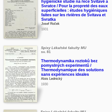
hygienické studie na řece Svitavě a
Svratce / Pour la propreté des eaux
superficielles : études hygiéniques
faites sur les rivières de Svitava et
Svratka
Josef Roček
1931
Spisy Lékařské fakulty MU
sv. 81
Thermodynamika roztoků bez
pomyslných experimentů /
Thermodynamique des solutions
sans expériences ideales
Alois Lednický
1930
Spisy Lékařské fakulty MU