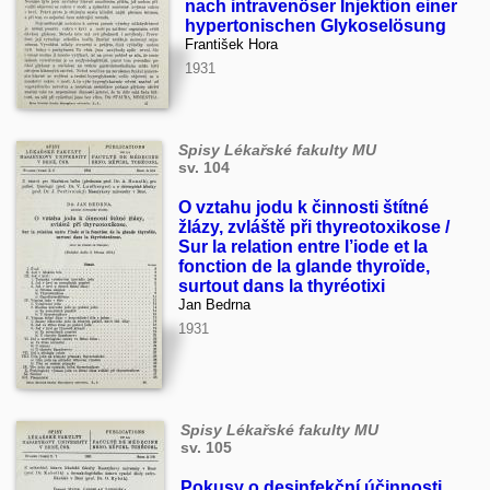
nach intravenöser Injektion einer
hypertonischen Glykoselösung
František Hora
1931
Spisy Lékařské fakulty MU
sv. 104
O vztahu jodu k činnosti štítné
žlázy, zvláště při thyreotoxikose /
Sur la relation entre l’iode et la
fonction de la glande thyroïde,
surtout dans la thyréotixi
Jan Bedrna
1931
Spisy Lékařské fakulty MU
sv. 105
Pokusy o desinfekční účinnosti