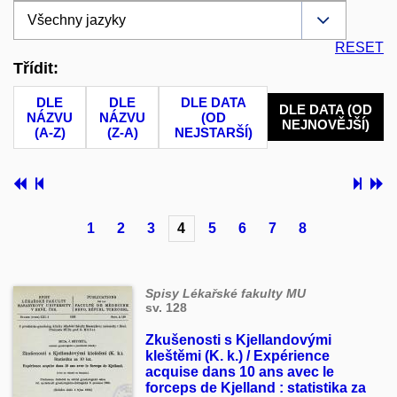
RESET
Třídit:
DLE
DLE
DLE DATA
DLE DATA (OD
NÁZVU
NÁZVU
(OD
NEJNOVĚJŠÍ)
(A-Z)
(Z-A)
NEJSTARŠÍ)
1
2
3
4
5
6
7
8
Spisy Lékařské fakulty MU
sv. 128
Zkušenosti s Kjellandovými
kleštěmi (K. k.) / Expérience
acquise dans 10 ans avec le
forceps de Kjelland : statistika za