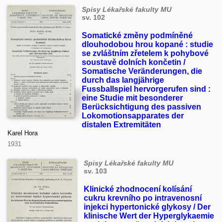
Spisy Lékařské fakulty MU
sv. 102
Somatické změny podmíněné
dlouhodobou hrou kopané : studie
se zvláštním zřetelem k pohybové
soustavě dolních končetin /
Somatische Veränderungen, die
durch das langjährige
Fussballspiel hervorgerufen sind :
eine Studie mit besonderer
Berücksichtigung des passiven
Lokomotionsapparates der
distalen Extremitäten
Karel Hora
1931
Spisy Lékařské fakulty MU
sv. 103
Klinické zhodnocení kolísání
cukru krevního po intravenosní
injekci hypertonické glykosy / Der
klinische Wert der Hyperglykaemie