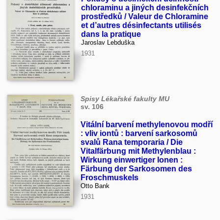
chloraminu a jiných desinfekčních
prostředků / Valeur de Chloramine
et d’autres désinfectants utilisés
dans la pratique
Jaroslav Lebduška
1931
Spisy Lékařské fakulty MU
sv. 106
Vitální barvení methylenovou modří
: vliv iontů : barvení sarkosomů
svalů Rana temporaria / Die
Vitalfärbung mit Methylenblau :
Wirkung einwertiger Ionen :
Färbung der Sarkosomen des
Froschmuskels
Otto Bank
1931