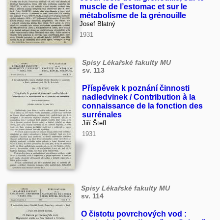
muscle de l’estomac et sur le
métabolisme de la grénouille
Josef Blatný
1931
Spisy Lékařské fakulty MU
sv. 113
Příspěvek k poznání činnosti
nadledvinek / Contribution à la
connaissance de la fonction des
surrénales
Jiří Štefl
1931
Spisy Lékařské fakulty MU
sv. 114
O čistotu povrchových vod :