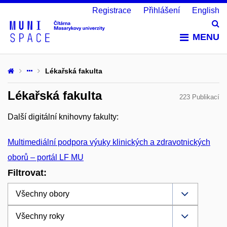
Registrace
Přihlášení
English
Vy
MENU
Lékařská fakulta
Lékařská fakulta
223 Publikací
Další digitální knihovny fakulty:
Multimediální podpora výuky klinických a zdravotnických
oborů – portál LF MU
Filtrovat: