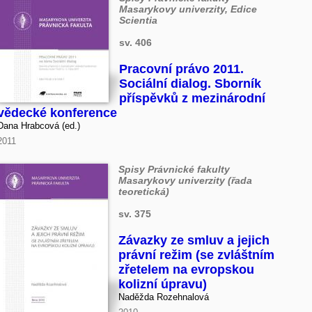
Masarykovy univerzity, Edice
Scientia
sv. 406
Pracovní právo 2011.
Sociální dialog. Sborník
příspěvků z mezinárodní
vědecké konference
Dana Hrabcová (ed.)
2011
Spisy Právnické fakulty
Masarykovy univerzity (řada
teoretická)
sv. 375
Závazky ze smluv a jejich
právní režim (se zvláštním
zřetelem na evropskou
kolizní úpravu)
Naděžda Rozehnalová