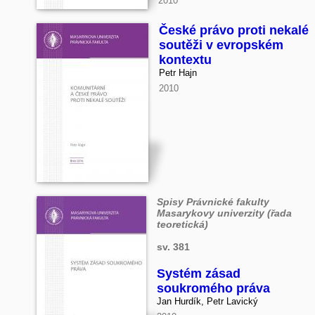
2010
České právo proti nekalé
soutěži v evropském
kontextu
Petr Hajn
2010
Spisy Právnické fakulty
Masarykovy univerzity (řada
teoretická)
sv. 381
Systém zásad
soukromého práva
Jan Hurdík, Petr Lavický