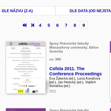
DLE NÁZVU (Z-A)
DLE DATA (OD NEJSTA
4
5
6
7
8
9
Spisy Právnické fakulty
Masarykovy univerzity, Edice
Scientia
sv. 390
Cofola 2011. The
Conference Proceedings
Eva Žatecká (ed.), Lucia Kováčová
(ed.), Jan Horecký (ed.), Vojtěch
Vomáčka (ed.)
2011
Spisy Právnické fakulty