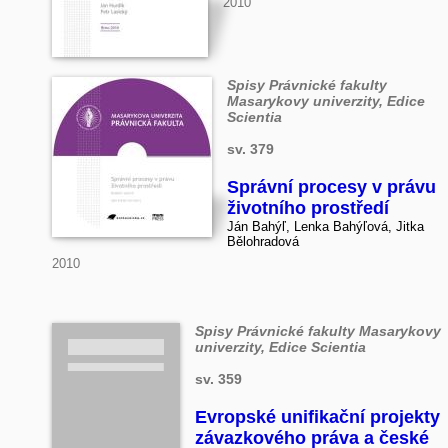
2010
Spisy Právnické fakulty
Masarykovy univerzity, Edice
Scientia
sv. 379
Správní procesy v právu
životního prostředí
Ján Bahýľ, Lenka Bahýľová, Jitka
Bělohradová
2010
Spisy Právnické fakulty Masarykovy
univerzity, Edice Scientia
sv. 359
Evropské unifikační projekty
závazkového práva a české