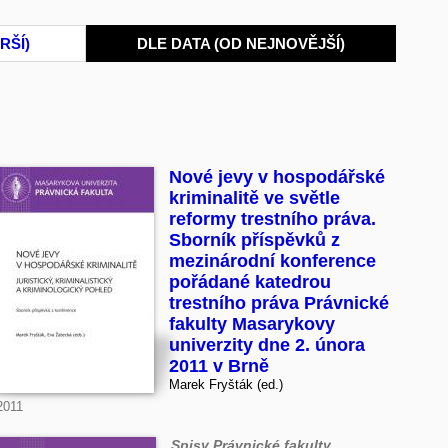
RŠÍ)
DLE DATA (OD NEJNOVĚJŠÍ)
Nové jevy v hospodářské
kriminalitě ve světle
reformy trestního práva.
Sborník příspěvků z
mezinárodní konference
pořádané katedrou
trestního práva Právnické
fakulty Masarykovy
univerzity dne 2. února
2011 v Brně
Marek Fryšták (ed.)
2011
Spisy Právnické fakulty