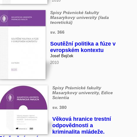
2010
Spisy Právnické fakulty
Masarykovy univerzity (řada
teoretická)
sv. 366
Soutěžní politika a fúze v
evropském kontextu
Josef Bejček
2010
Spisy Právnické fakulty
Masarykovy univerzity, Edice
Scientia
sv. 380
Věková hranice trestní
odpovědnosti a
kriminalita mládeže.