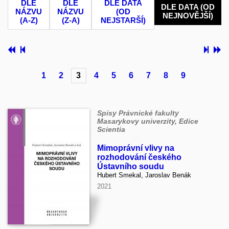
DLE
DLE
DLE DATA
DLE DATA (OD
NÁZVU
NÁZVU
(OD
NEJNOVĚJŠÍ)
(A-Z)
(Z-A)
NEJSTARŠÍ)
1
2
3
4
5
6
7
8
9
Spisy Právnické fakulty
Masarykovy univerzity, Edice
Scientia
Mimoprávní vlivy na
rozhodování českého
Ústavního soudu
Hubert Smekal, Jaroslav Benák
2021