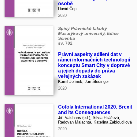
osobě
David Čep
2020
Spisy Právnické fakulty
Masarykovy univerzity, Edice
Scientia
sv. 702
Právní aspekty sdílení dat v
rámci informačních technologií
konceptu Smart City v dopravě
a jejich dopady do práva
veřejných zakázek
Kamil Jelínek, Jan Šlesinger
2020
Cofola International 2020. Brexit
and its Consequences
Jiří Valdhans (ed.); Silvia Eliášová,
Radovan Malachta, Kateřina Zabloudilová
2020