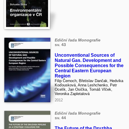
Ediční řada Monografie
sv. 43
Unconventional Sources of
Natural Gas. Development and
Possible Consequences for the
Central Eastern European
Region
Filip Černoch, Břetislav Dančak, Hedvika
Koďousková, Anna Leshchenko, Petr
Ocelík, Jan Osička, Tomáš Vlček,
Veronika Zapletalová
2012
Ediční řada Monografie
sv. 44
The Future of the Druzhba