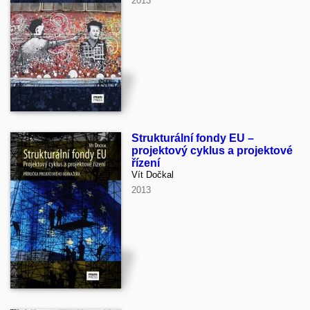
2013
Strukturální fondy EU –
projektový cyklus a projektové
řízení
Vít Dočkal
2013