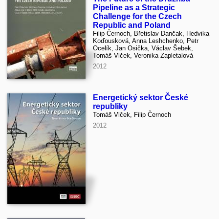
Pipeline as a Strategic
Challenge for the Czech
Republic and Poland
Filip Černoch, Břetislav Dančak, Hedvika
Koďousková, Anna Leshchenko, Petr
Ocelík, Jan Osička, Václav Šebek,
Tomáš Vlček, Veronika Zapletalová
2012
Energetický sektor České
republiky
Tomáš Vlček, Filip Černoch
2012