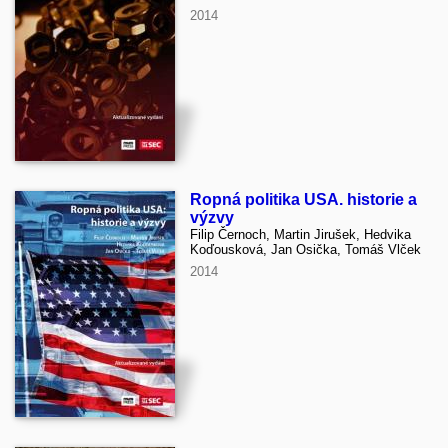
2014
Ropná politika USA. historie a
výzvy
Filip Černoch, Martin Jirušek, Hedvika
Koďousková, Jan Osička, Tomáš Vlček
2014