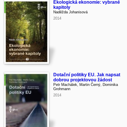
Ekologická ekonomie: vybrané
kapitoly
Naděžda Johanisová
2014
Dotační politiky EU. Jak napsat
dobrou projektovou žádost
Petr Machálek, Martin Černý, Dominika
Grohmann
2014