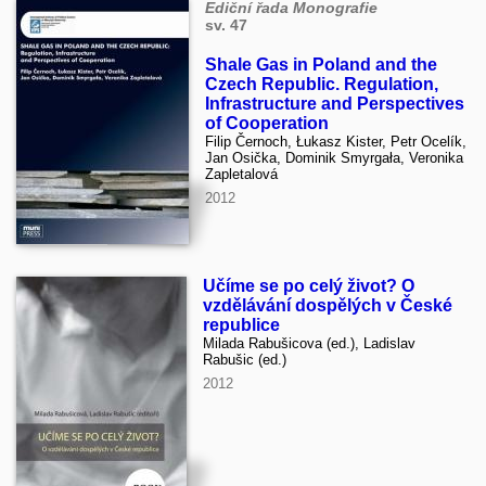
Ediční řada Monografie
sv. 47
Shale Gas in Poland and the
Czech Republic. Regulation,
Infrastructure and Perspectives
of Cooperation
Filip Černoch, Łukasz Kister, Petr Ocelík,
Jan Osička, Dominik Smyrgała, Veronika
Zapletalová
2012
Učíme se po celý život? O
vzdělávání dospělých v České
republice
Milada Rabušicova (ed.), Ladislav
Rabušic (ed.)
2012