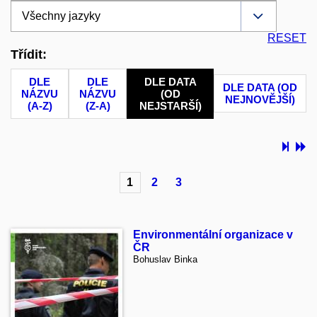
RESET
Třídit:
DLE
DLE
DLE DATA
DLE DATA (OD
NÁZVU
NÁZVU
(OD
NEJNOVĚJŠÍ)
(A-Z)
(Z-A)
NEJSTARŠÍ)
1
2
3
Environmentální organizace v
ČR
Bohuslav Binka