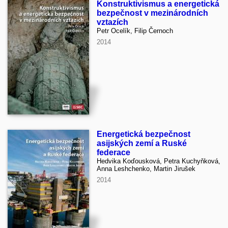
Konstruktivismus a energetická
bezpečnost v mezinárodních
vztazích
Petr Ocelík, Filip Černoch
2014
Energetická bezpečnost
asijských zemí a Ruské
federace
Hedvika Koďousková, Petra Kuchyňková,
Anna Leshchenko, Martin Jirušek
2014