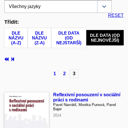
RESET
Třídit:
DLE
DLE
DLE DATA
DLE DATA (OD
NÁZVU
NÁZVU
(OD
NEJNOVĚJŠÍ)
(A-Z)
(Z-A)
NEJSTARŠÍ)
1
2
3
Reflexivní posouzení v sociální
práci s rodinami
Pavel Navrátil, Monika Punová, Pavel
Bajer
2014