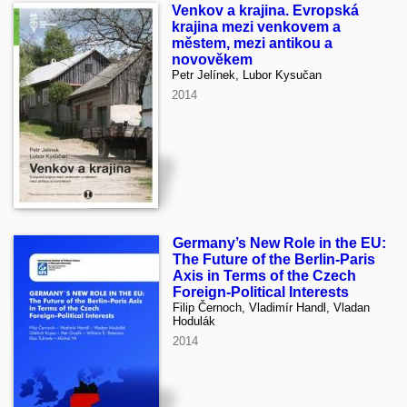
Venkov a krajina. Evropská
krajina mezi venkovem a
městem, mezi antikou a
novověkem
Petr Jelínek, Lubor Kysučan
2014
Germany’s New Role in the EU:
The Future of the Berlin-Paris
Axis in Terms of the Czech
Foreign-Political Interests
Filip Černoch, Vladimír Handl, Vladan
Hodulák
2014