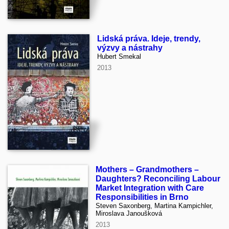
Lidská práva. Ideje, trendy,
výzvy a nástrahy
Hubert Smekal
2013
Mothers – Grandmothers –
Daughters? Reconciling Labour
Market Integration with Care
Responsibilities in Brno
Steven Saxonberg, Martina Kampichler,
Miroslava Janoušková
2013