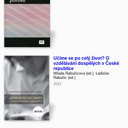
Učíme se po celý život? O
vzdělávání dospělých v České
republice
Milada Rabušicova (ed.), Ladislav
Rabušic (ed.)
2012