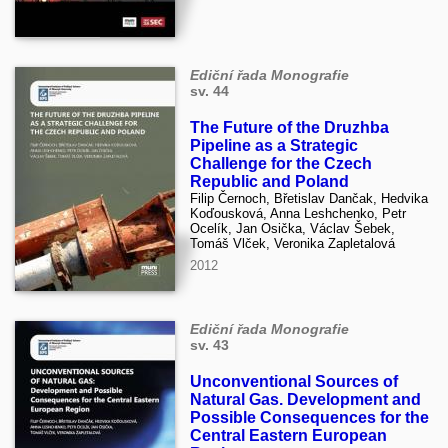
Ediční řada Monografie
sv. 44
The Future of the Druzhba
Pipeline as a Strategic
Challenge for the Czech
Republic and Poland
Filip Černoch, Břetislav Dančak, Hedvika
Koďousková, Anna Leshchenko, Petr
Ocelík, Jan Osička, Václav Šebek,
Tomáš Vlček, Veronika Zapletalová
2012
Ediční řada Monografie
sv. 43
Unconventional Sources of
Natural Gas. Development and
Possible Consequences for the
Central Eastern European