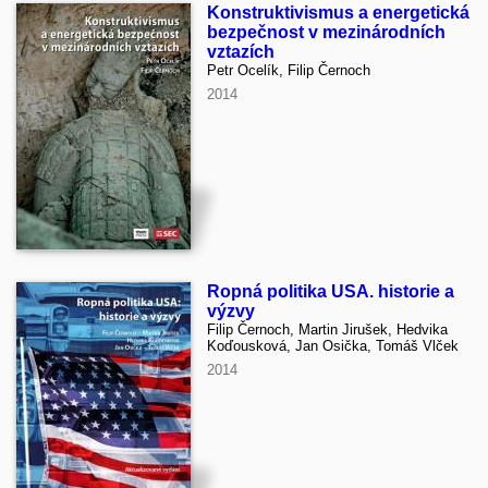
Konstruktivismus a energetická
bezpečnost v mezinárodních
vztazích
Petr Ocelík, Filip Černoch
2014
Ropná politika USA. historie a
výzvy
Filip Černoch, Martin Jirušek, Hedvika
Koďousková, Jan Osička, Tomáš Vlček
2014