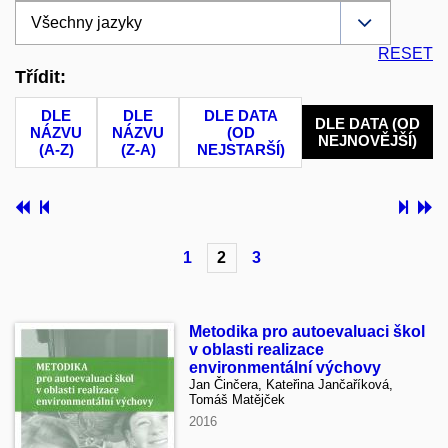
RESET
Třídit:
DLE
DLE
DLE DATA
DLE DATA (OD
NÁZVU
NÁZVU
(OD
NEJNOVĚJŠÍ)
(A-Z)
(Z-A)
NEJSTARŠÍ)
1
2
3
Metodika pro autoevaluaci škol
v oblasti realizace
environmentální výchovy
Jan Činčera, Kateřina Jančaříková,
Tomáš Matějček
2016