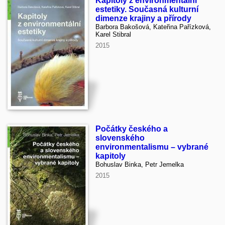
Kapitoly z environmentální
estetiky. Současná kulturní
dimenze krajiny a přírody
Barbora Bakošová, Kateřina Pařízková,
Karel Stibral
2015
Počátky českého a
slovenského
environmentalismu – vybrané
kapitoly
Bohuslav Binka, Petr Jemelka
2015