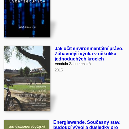
Jak učit environmentální právo.
Zábavnější výuka v několika
jednoduchých krocích
Vendula Zahumenská
2015
Energiewende. Současný stav,
budoucí vývoj a důsledky pro