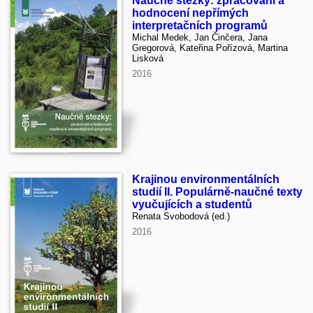
Naučné stezky: zpracování a
hodnocení nepřímých
interpretačních programů
Michal Medek, Jan Činčera, Jana
Gregorová, Kateřina Pořízová, Martina
Lisková
2016
Krajinou environmentálních
studií II. Populárně-naučné texty
vyučujících a studentů
Renata Svobodová (ed.)
2016