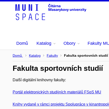
Domů
Katalog
Obory
Fakulty M
Domů
Katalog
Fakulty
Fakulta sportovních studií
Fakulta sportovních studií
Další digitální knihovny fakulty:
Portál elektronických studijních materiálů FSpS MU
Knihy vydané v rámci projektu Spolupráce v kinantrop