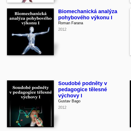
Biomechanická analýza
pohybového výkonu I
Roman Farana
2012
Soudobé podněty v
pedagogice tělesné
výchovy I
Gustav Bago
2012