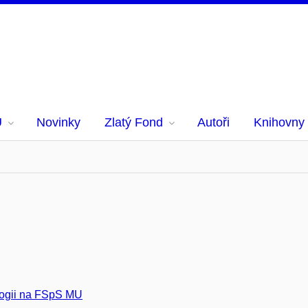
U
Novinky
Zlatý Fond
Autoři
Knihovny
ologii na FSpS MU