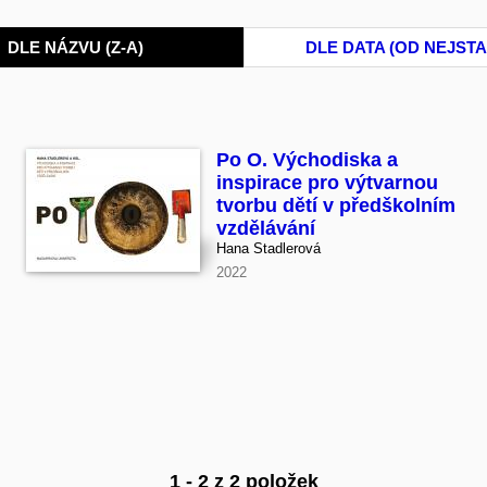
DLE NÁZVU (Z-A)
DLE DATA (OD NEJSTA
Po O. Východiska a
inspirace pro výtvarnou
tvorbu dětí v předškolním
vzdělávání
Hana Stadlerová
2022
1 - 2 z 2 položek