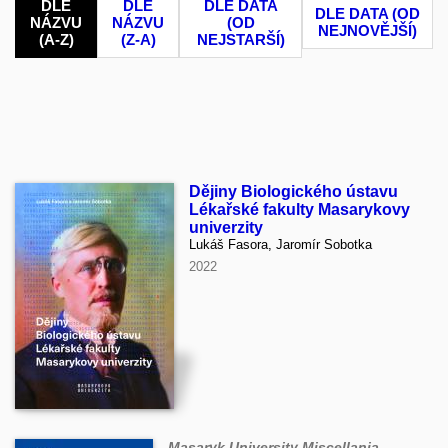
DLE
DLE
DLE DATA
DLE DATA (OD
NÁZVU
NÁZVU
(OD
NEJNOVĚJŠÍ)
(A-Z)
(Z-A)
NEJSTARŠÍ)
Dějiny Biologického ústavu
Lékařské fakulty Masarykovy
univerzity
Lukáš Fasora, Jaromír Sobotka
2022
Masaryk University Miscellania