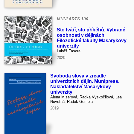
MUNI ARTS 100
Sto tváří, sto příběhů. Vybrané
osobnosti v dějinách
Filozofické fakulty Masarykovy
univerzity
Lukáš Fasora
2020
Svoboda slova v zrcadle
univerzitních dějin. Munipress.
Nakladatelství Masarykovy
univerzity
Alena Mizerová, Radka Vyskočilová, Lea
Novotná, Radek Gomola
2019