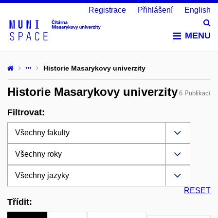
Registrace
Přihlášení
English
Vy
MENU
Historie Masarykovy univerzity
Historie Masarykovy univerzity
6 Publikací
Filtrovat:
RESET
Třídit: