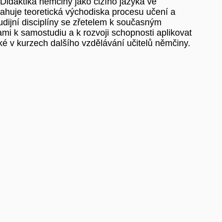
Didaktika němčiny jako cizího jazyka ve
ahuje teoretická východiska procesu učení a
udijní disciplíny se zřetelem k současným
ami k samostudiu a k rozvoji schopnosti aplikovat
ké v kurzech dalšího vzdělávání učitelů němčiny.