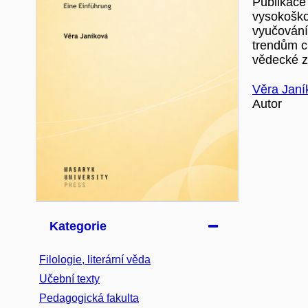
Publikace
vysokoško
vyučování 
trendům ci
vědecké zá
Věra Janí
Autor
Kategorie
Filologie, literární věda
Učební texty
Pedagogická fakulta