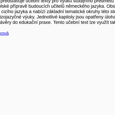
 představuje učební texty pro výuku studijního předmětu 
lské přípravě budoucích učitelů německého jazyka. Obs
cizího jazyka a nabízí základní tematické okruhy této st
zojazyčné výuky. Jednotlivé kapitoly jsou opatřeny úloh
věry do edukační praxe. Tento učební text lze využít ta
ková