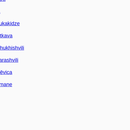
a
ukakidze
tkava
hukhishvili
rashvili
šēvica
imane