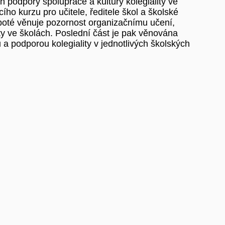
h podpory spolupráce a kultury kolegiality ve
ího kurzu pro učitele, ředitele škol a školské
a poté věnuje pozornost organizačnímu učení,
ty ve školách. Poslední část je pak věnována
u a podporou kolegiality v jednotlivých školských