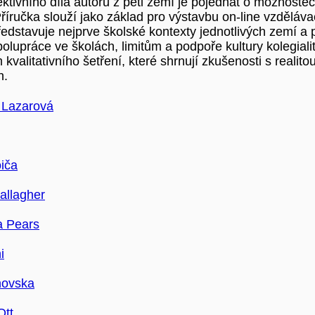
ktivního díla autorů z pěti zemí je pojednat o možnostec
říručka slouží jako základ pro výstavbu on-line vzdělávac
Představuje nejprve školské kontexty jednotlivých zemí 
olupráce ve školách, limitům a podpoře kultury kolegiali
kvalitativního šetření, které shrnují zkušenosti s realito
h.
 Lazarová
oiča
allagher
a Pears
i
novska
Ott