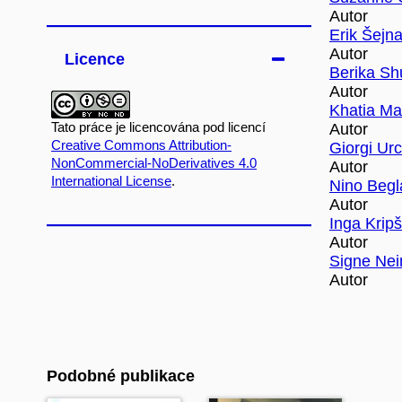
Autor
Erik Šejn
Autor
Licence
Berika Sh
Autor
Khatia Ma
Autor
Tato práce je licencována pod licencí
Creative Commons Attribution-
Giorgi Urc
NonCommercial-NoDerivatives 4.0
Autor
International License
.
Nino Begla
Autor
Inga Krip
Autor
Signe Ne
Autor
Podobné publikace