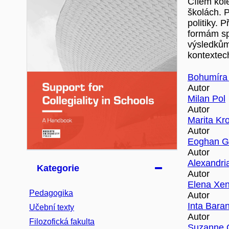
Cílem kole
školách. P
politiky. 
formám sp
výsledkům 
kontextec
Bohumíra
Autor
Milan Pol
Autor
Marita Kr
Autor
Eoghan G
Autor
Alexandri
Kategorie
Autor
Elena Xen
Pedagogika
Autor
Inta Bara
Učební texty
Autor
Filozofická fakulta
Suzanne 