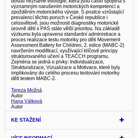
dosud neznámé etiologie, která jsou často spojena s
významným narušením motorických kompetencí a
zpožděním motorického vývoje. S prudce vzrůstající
prevalencí těchto poruch v České republice i
celosvětově, jsou možnosti diagnostiky motorické
úrovně dětí s PAS stále větší prioritou. Na základě
výzkumu byla upravena standardní administrace a
proces realizace testu motoriky pro děti Movement
Assessment Battery for Children, 2. edice (MABC-2)
navržením modifikací, využívající klíčové principy
strukturovaného učení a TEACCH programu.
Zejména se jedná o prvky: Individualizace,
Strukturalizace, Vizualizace a Motivace, které byly
implikovány do celého procesu testování motoriky
dětí testem MABC-2.
Tereza Možná
Autor
Hana Válková
Autor
KE STAŽENÍ