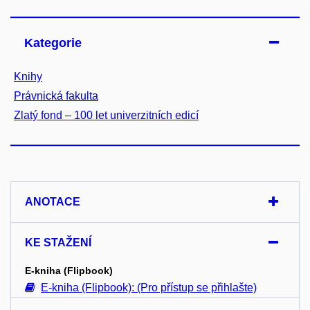
Kategorie
Knihy
Právnická fakulta
Zlatý fond – 100 let univerzitních edicí
ANOTACE
KE STAŽENÍ
E-kniha (Flipbook)
E-kniha (Flipbook): (Pro přístup se přihlašte)